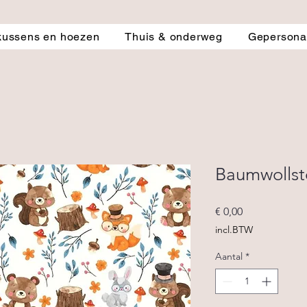
kussens en hoezen
Thuis & onderweg
Gepersonal
Baumwollsto
Prijs
€ 0,00
incl.BTW
Aantal
*