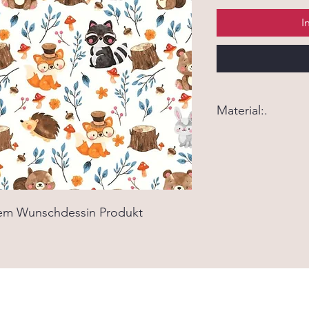
I
Material:.
Material:. 100% Bau
Waschbar bei 40 Gra
nem Wunschdessin Produkt