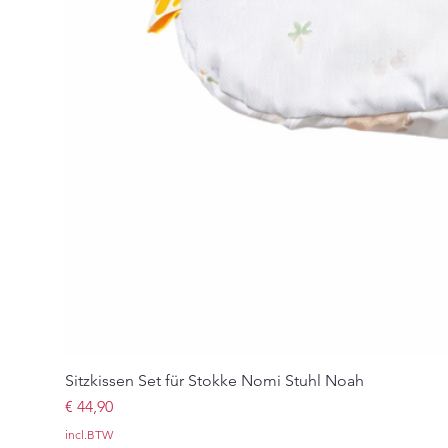
Sitzkissen Set für Stokke Nomi Stuhl Noah
Prijs
€ 44,90
incl.BTW