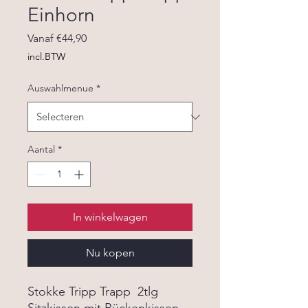
Einhorn
Verkoopprijs
Vanaf
€44,90
incl.BTW
Auswahlmenue
*
Aantal
*
In winkelwagen
Nu kopen
Stokke Tripp Trapp 2tlg