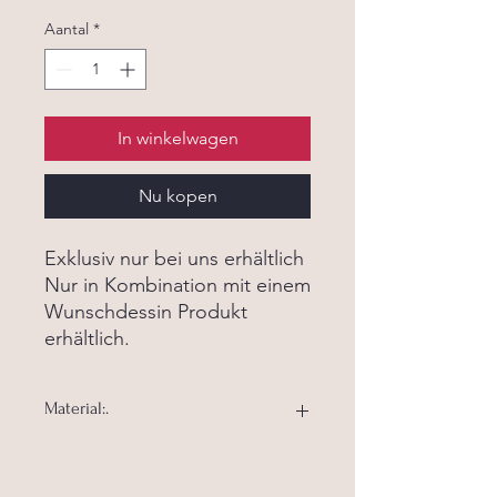
Aantal
*
In winkelwagen
Nu kopen
Exklusiv nur bei uns erhältlich
Nur in Kombination mit einem
Wunschdessin Produkt
erhältlich.
Material:.
Material:. 100% Baumwolle
Waschbar bei 40 Grad Feinwäsche