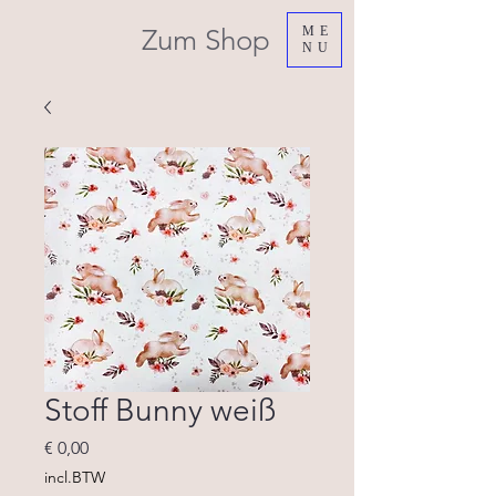
Zum Shop
ME
NU
Stoff Bunny weiß
Prijs
€ 0,00
incl.BTW