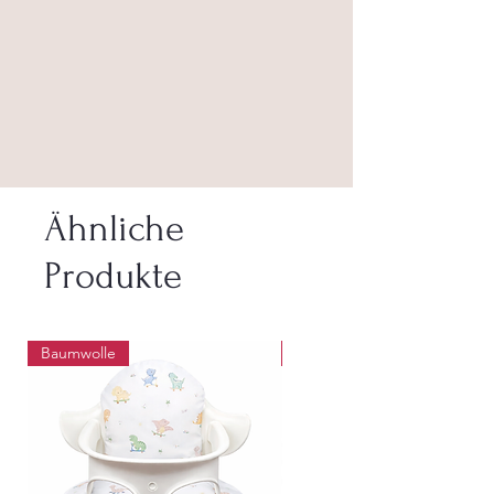
Ähnliche
Produkte
Baumwolle
Abwaschbar