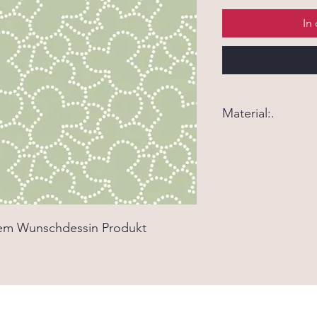
In
Material:.
Material:. 100% Bau
Waschbar bei 40 Gra
nem Wunschdessin Produkt