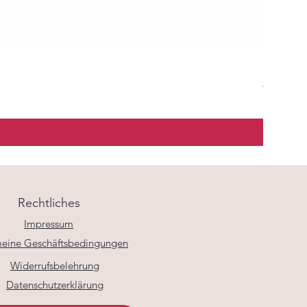
Kissense
Preis
46,90 €
inkl. MwSt.
Rechtliches
Impressum
eine Geschäftsbedingungen
Widerrufsbelehrung
Datenschutzerklärung