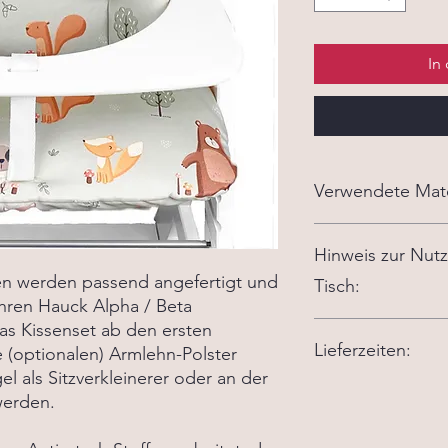
In
Verwendete Mate
- Stoff 100% Polyest
Hinweis zur Nut
- 100% Polyester als 
- Hochwertige Diole
sen werden passend angefertigt und
Tisch:
400g/qm
ihren Hauck Alpha / Beta
as Kissenset ab den ersten
Alle Hauck Sitzkissen
Lieferzeiten:
Standard
Hauck Tisch 
(optionalen) Armlehn-Polster
jedoch
nicht
in Komb
 als Sitzverkleinerer oder an der
Essbrett
Set.
Die aktuelle Lieferze
werden.