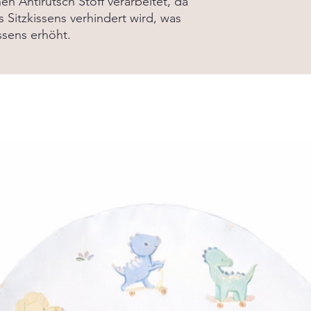
en Antirutsch Stoff verarbeitet, da
 Sitzkissens verhindert wird, was
ssens erhöht.