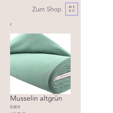
Zum Shop
ME
NU
Musselin altgrün
Preis
0,00 €