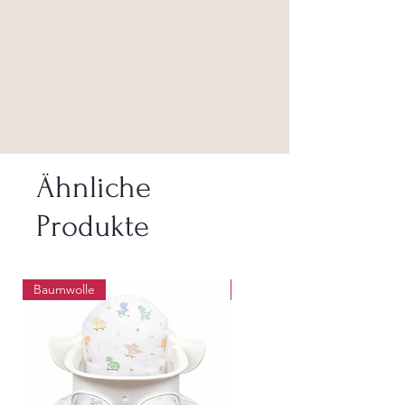
Ähnliche
Produkte
Baumwolle
Abwaschbar