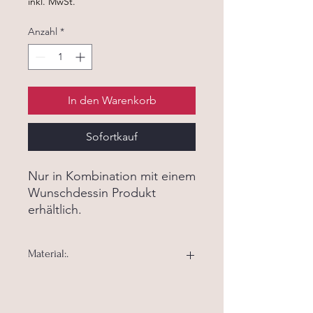
inkl. MwSt.
Anzahl
*
In den Warenkorb
Sofortkauf
Nur in Kombination mit einem
Wunschdessin Produkt
erhältlich.
Material:.
Material:. 100% Baumwolle
Waschbar bei 40 Grad Feinwäsche