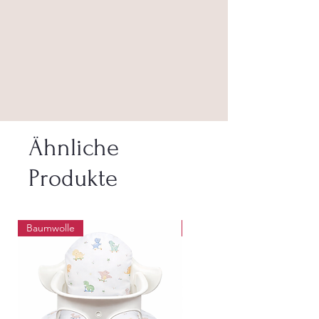
Ähnliche
Produkte
Baumwolle
Abwaschbar