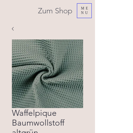
Zum Shop
ME
NU
Waffelpique
Baumwollstoff
altgrün