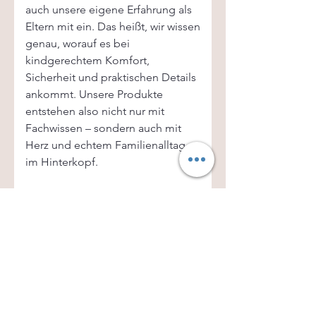
auch unsere eigene Erfahrung als
Eltern mit ein. Das heißt, wir wissen
genau, worauf es bei
kindgerechtem Komfort,
Sicherheit und praktischen Details
ankommt. Unsere Produkte
entstehen also nicht nur mit
Fachwissen – sondern auch mit
Herz und echtem Familienalltag
im Hinterkopf.
KUNDENSERVICE
Hast du Fragen zu einem Produkt oder deiner
Bestellung?
Wir beraten dich gerne:
Mai
l:
info.stilart@gmail.com