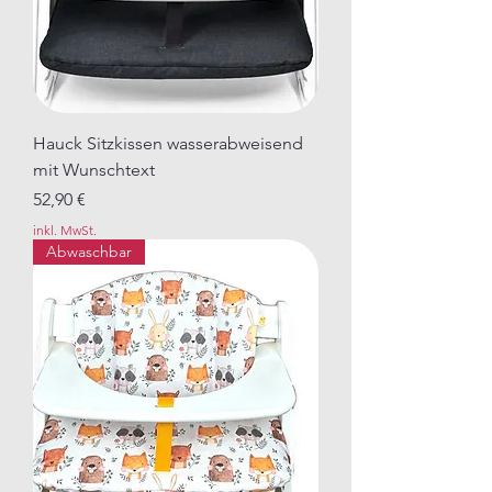
Hauck Sitzkissen wasserabweisend
mit Wunschtext
Preis
52,90 €
inkl. MwSt.
Abwaschbar