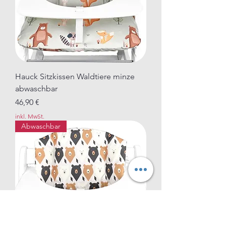
Hauck Sitzkissen Waldtiere minze
abwaschbar
Preis
46,90 €
inkl. MwSt.
Abwaschbar