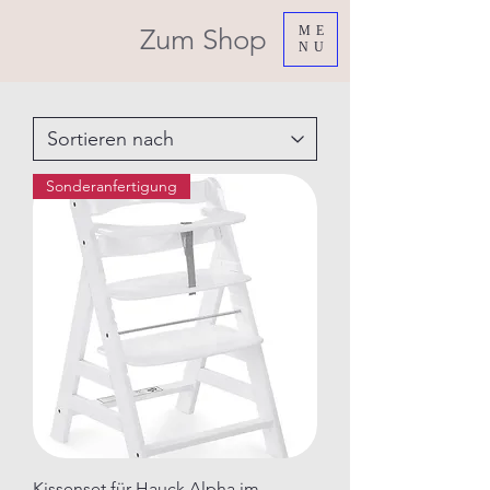
Zum Shop
ME
NU
Sonderanfertigung
Kissenset für Hauck Alpha im