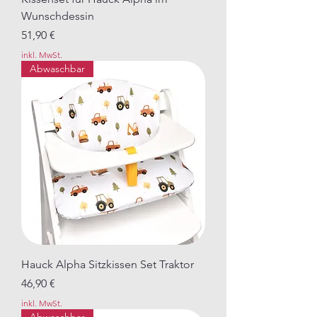
Wunschdessin
Preis
51,90 €
inkl. MwSt.
Abwaschbar
Hauck Alpha Sitzkissen Set Traktor
Preis
46,90 €
inkl. MwSt.