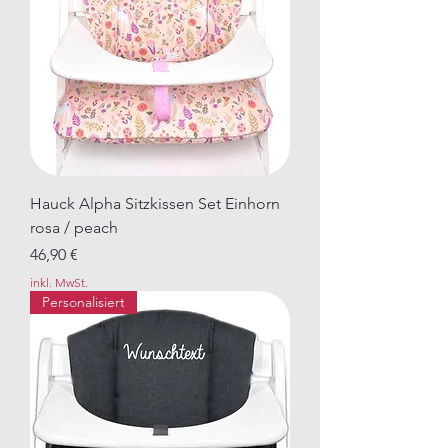
Hauck Alpha Sitzkissen Set Einhorn
rosa / peach
Preis
46,90 €
inkl. MwSt.
Personalisiert