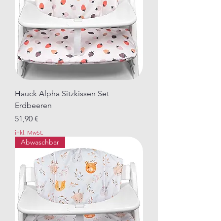
Hauck Alpha Sitzkissen Set
Erdbeeren
Preis
51,90 €
inkl. MwSt.
Abwaschbar