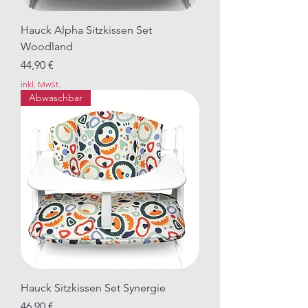
Hauck Alpha Sitzkissen Set
Woodland
Preis
44,90 €
inkl. MwSt.
Abwaschbar
Hauck Sitzkissen Set Synergie
Preis
46,90 €