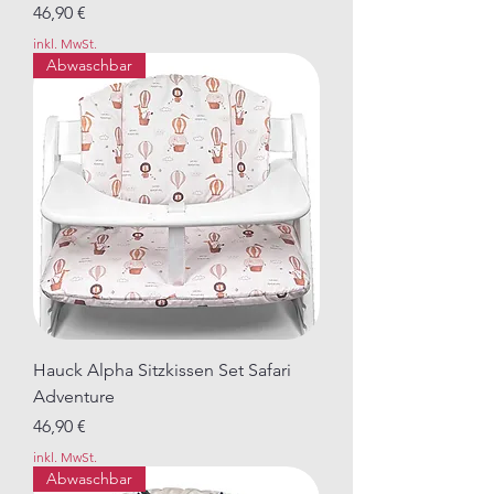
Preis
46,90 €
inkl. MwSt.
Abwaschbar
Hauck Alpha Sitzkissen Set Safari
Adventure
Preis
46,90 €
inkl. MwSt.
Abwaschbar