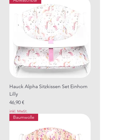
Abwaschbar
Hauck Alpha Sitzkissen Set Einhorn
Lilly
Preis
46,90 €
inkl. MwSt.
Baumwolle