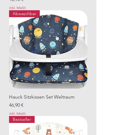
inkl. MwSt.
Abwaschbar
Hauck Sitzkissen Set Weltraum
Preis
46,90 €
inkl. MwSt.
Bestseller