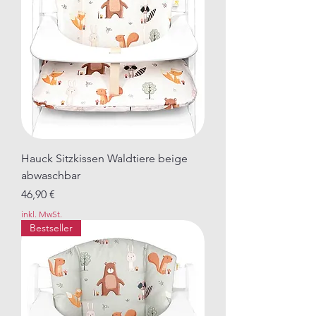
Hauck Sitzkissen Waldtiere beige
abwaschbar
Preis
46,90 €
inkl. MwSt.
Bestseller