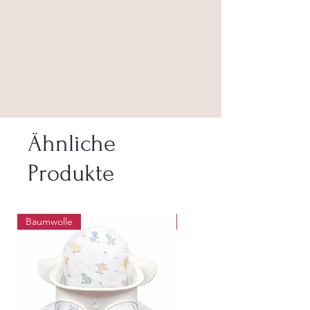
Ähnliche
Produkte
Baumwolle
Abwaschbar