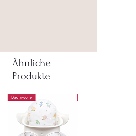
Ähnliche
Produkte
Baumwolle
Abwaschbar