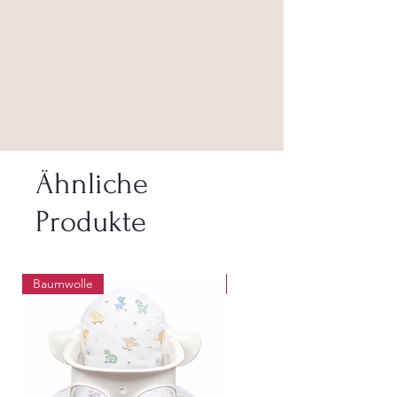
Ähnliche
Produkte
Baumwolle
Abwaschbar