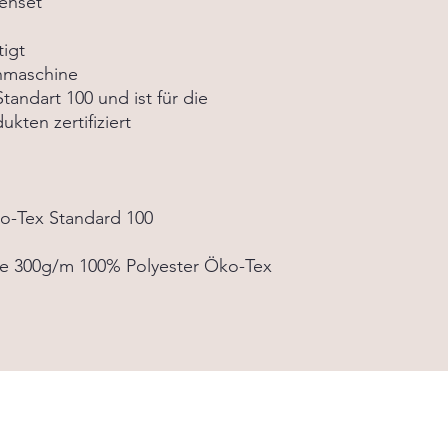
senset
Kissen bei guter Pfle
Materialien und sorgfä
später bedenkenlos 
langlebig und leicht 
tigt
Kinderzimmer mit dem
schaffe eine gemütl
chmaschine
dein Kind!
tandart 100 und ist für die
kten zertifiziert
o-Tex Standard 100
te 300g/m 100% Polyester Öko-Tex