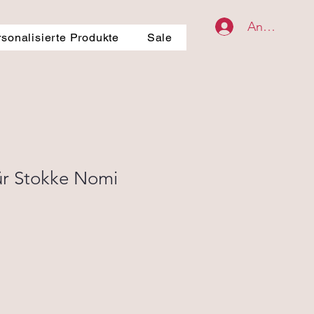
Anmelden
rsonalisierte Produkte
Sale
für Stokke Nomi
eis
e-
is