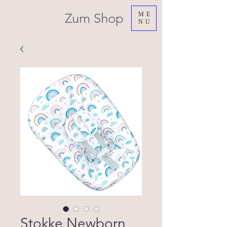
Zum Shop
ME
NU
Stokke Newborn