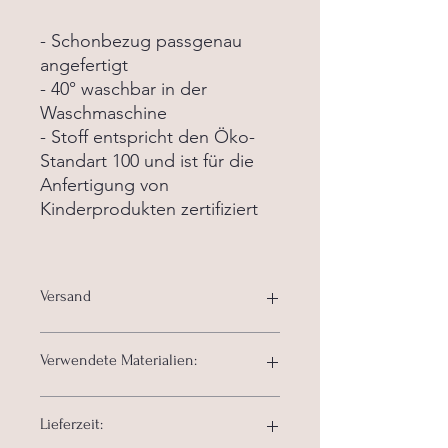
- Schonbezug passgenau
angefertigt
- 40° waschbar in der
Waschmaschine
- Stoff entspricht den Öko-
Standart 100 und ist für die
Anfertigung von
Kinderprodukten zertifiziert
Versand
5,90 € innerhalb Deu
Verwendete Materialien:
- Obermaterial Stoff aus 100%
Lieferzeit:
Polyester Öko-Tex 100