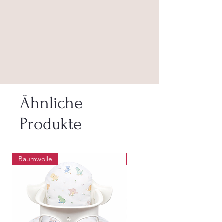
Ähnliche
Produkte
Baumwolle
Abwaschbar