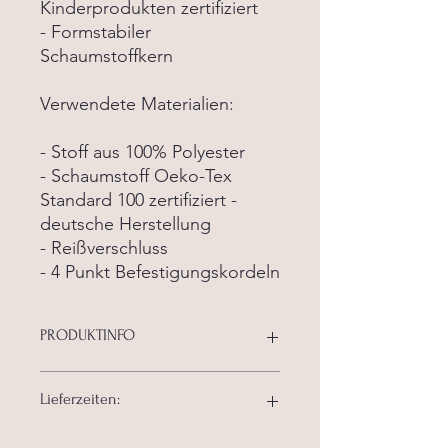
Kinderprodukten zertifiziert
- Formstabiler
Schaumstoffkern
Verwendete Materialien:
- Stoff aus 100% Polyester
- Schaumstoff Oeko-Tex
Standard 100 zertifiziert -
deutsche Herstellung
- Reißverschluss
- 4 Punkt Befestigungskordeln
PRODUKTINFO
Unsere Kissen werden passend
Lieferzeiten:
angefertigt und bieten höchsten
Sitzkomfort! Der Bezug hat einen
Reißverschluss und kann für die
Unsere aktuellen Lieferzeiten finden