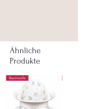
Ähnliche
Produkte
Baumwolle
Abwaschbar