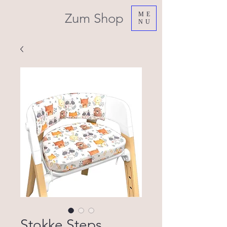
Zum Shop
ME
NU
Stokke Steps