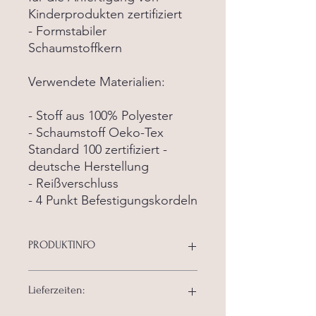
Kinderprodukten zertifiziert
- Formstabiler
Schaumstoffkern
Verwendete Materialien:
- Stoff aus 100% Polyester
- Schaumstoff Oeko-Tex
Standard 100 zertifiziert -
deutsche Herstellung
- Reißverschluss
- 4 Punkt Befestigungskordeln
PRODUKTINFO
Unsere Kissen werden passend
Lieferzeiten:
angefertigt und bieten höchsten
Sitzkomfort! Der Bezug hat einen