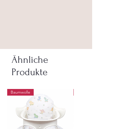
Ähnliche
Produkte
Baumwolle
Abwaschbar