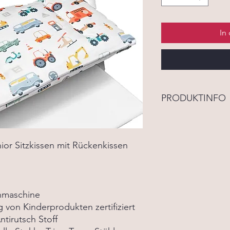
In
PRODUKTINFO
Unsere Kissen werde
schmiegen sich perfe
können ab den erste
nior Sitzkissen mit Rückenkissen
benutzt werden. Das S
Unterseite angefertig
verrutscht. Das Sitz
Öffnung mehr für den
chmaschine
Sie diesen jedoch wün
ung von Kinderprodukten zertifiziert
separat mit.
ntirutsch Stoff