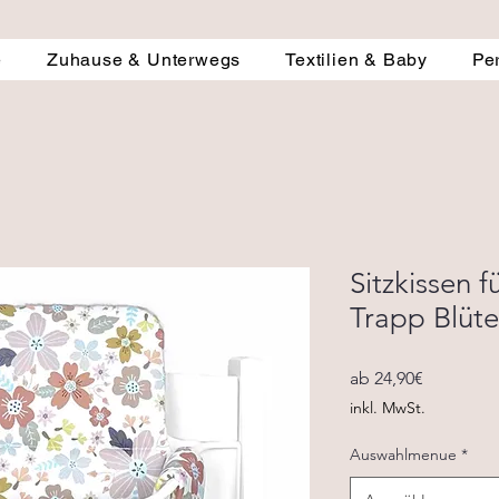
e
Zuhause & Unterwegs
Textilien & Baby
Pe
Sitzkissen f
Trapp Blüte
Sale-
ab
24,90€
Preis
inkl. MwSt.
Auswahlmenue
*