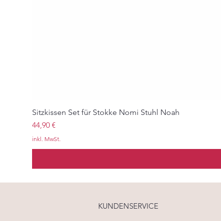
Sitzkissen Set für Stokke Nomi Stuhl Noah
Preis
44,90 €
inkl. MwSt.
KUNDENSERVICE