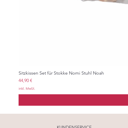
Sitzkissen Set für Stokke Nomi Stuhl Noah
Preis
44,90 €
inkl. MwSt.
KUNDENSERVICE