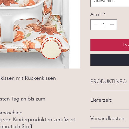
Auswählen
Anzahl
*
In
tzkissen mit Rückenkissen
PRODUKTINFO
Unsere Kissen werde
rsten Tag an bis zum
Lieferzeit:
schmiegen sich perfe
können ab den erste
benutzt werden. Die
chmaschine
Die aktuelle Lieferze
an einem Stokke Hol
Versandkosten:
ung von Kinderprodukten zertifiziert
Babyset angebracht w
ntirutsch Stoff