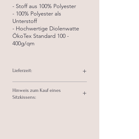
- Stoff aus 100% Polyester
- 100% Polyester als
Unterstoff
- Hochwertige Diolenwatte
ÖkoTex Standard 100 -
400g/qm
Lieferzeit:
Die aktuelle Lieferzeit finden Sie
hier
Hinweis zum Kauf eines
Sitzkissens:
Bei einer Einzelbestellung eines
einzelnen Sitzkissens werden wir
keinen Schlitz für das Gurtband bzw.
das Babyset einarbeiten. Sollten Sie
dies jedoch wünschen, teilen Sie uns