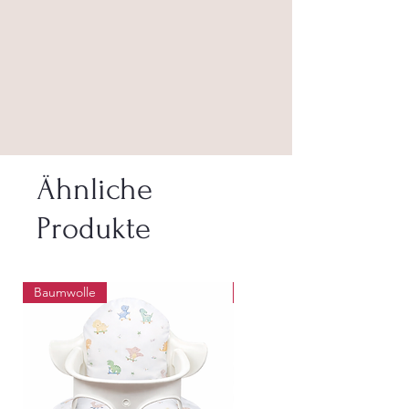
Ähnliche
Produkte
Baumwolle
Abwaschbar