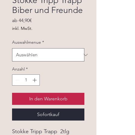
Stokke Tripp Trapp
Biber und Freunde
Sale-
ab
44,90€
Preis
inkl. MwSt.
Auswahlmenue
*
Anzahl
*
In den Warenkorb
Sofortkauf
Stokke Tripp Trapp 2tlg