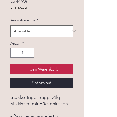
Sale-
ab
44,90€
Preis
inkl. MwSt.
Auswahlmenue
*
Anzahl
*
In den Warenkorb
Sofortkauf
Stokke Tripp Trapp 2tlg
Sitzkissen mit Rückenkissen
- Passgenau angefertigt