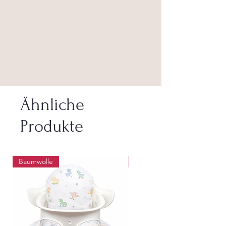
Ähnliche
Produkte
Baumwolle
Abwaschbar