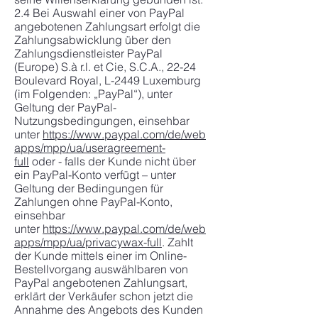
2.4 Bei Auswahl einer von PayPal
angebotenen Zahlungsart erfolgt die
Zahlungsabwicklung über den
Zahlungsdienstleister PayPal
(Europe) S.à r.l. et Cie, S.C.A., 22-24
Boulevard Royal, L-2449 Luxemburg
(im Folgenden: „PayPal“), unter
Geltung der PayPal-
Nutzungsbedingungen, einsehbar
unter
https://www.paypal.com/de/web
apps/mpp/ua/useragreement-
full
oder - falls der Kunde nicht über
ein PayPal-Konto verfügt – unter
Geltung der Bedingungen für
Zahlungen ohne PayPal-Konto,
einsehbar
unter
https://www.paypal.com/de/web
apps/mpp/ua/privacywax-full
. Zahlt
der Kunde mittels einer im Online-
Bestellvorgang auswählbaren von
PayPal angebotenen Zahlungsart,
erklärt der Verkäufer schon jetzt die
Annahme des Angebots des Kunden