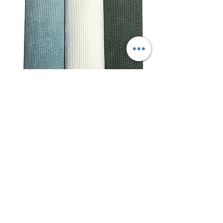
Stoffauswahl Rippstoff / Cord.
Sitzkissen oder Babyschalen Bezüge
Kuschelbande Kollektion