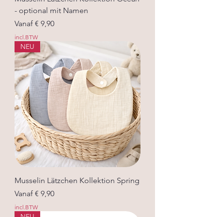
- optional mit Namen
Verkoopprijs
Vanaf
€ 9,90
incl.BTW
NEU
Musselin Lätzchen Kollektion Spring
Verkoopprijs
Vanaf
€ 9,90
incl.BTW
NEU