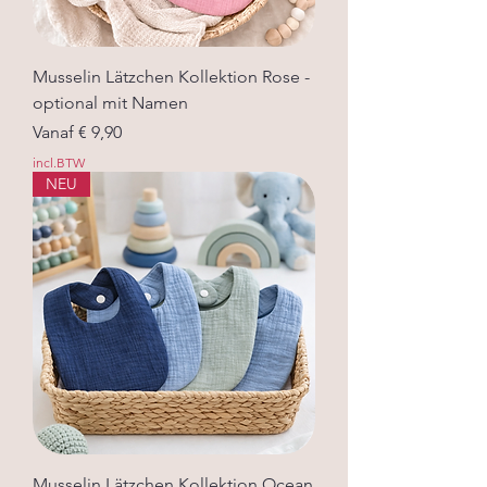
Musselin Lätzchen Kollektion Rose -
optional mit Namen
Verkoopprijs
Vanaf
€ 9,90
incl.BTW
NEU
Musselin Lätzchen Kollektion Ocean