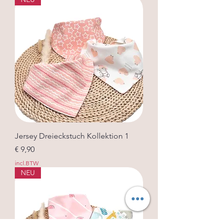
Jersey Dreieckstuch Kollektion 1
Prijs
€ 9,90
incl.BTW
NEU