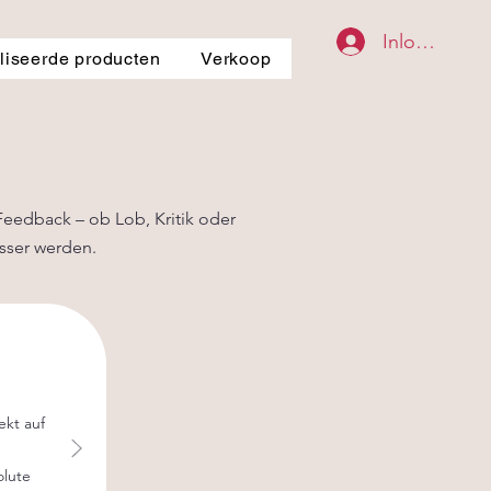
Inloggen
iseerde producten
Verkoop
Feedback – ob Lob, Kritik oder
sser werden.
ekt auf
olute