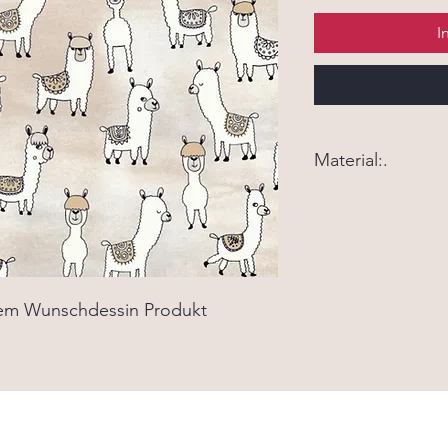
I
Material:.
Material:. 100% Bau
Waschbar bei 40 Gra
nem Wunschdessin Produkt