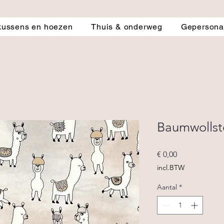
kussens en hoezen
Thuis & onderweg
Gepersonal
Baumwollst
Prijs
€ 0,00
incl.BTW
Aantal
*