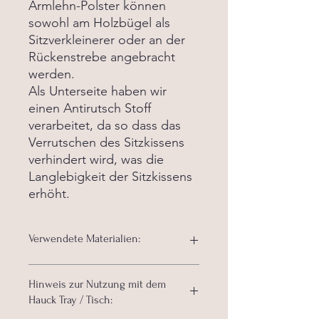
Armlehn-Polster können
sowohl am Holzbügel als
Sitzverkleinerer oder an der
Rückenstrebe angebracht
werden.
Als Unterseite haben wir
einen Antirutsch Stoff
verarbeitet, da so dass das
Verrutschen des Sitzkissens
verhindert wird, was die
Langlebigkeit der Sitzkissens
erhöht.
Verwendete Materialien:
- Stoff beschichtet / abwaschbar
Hinweis zur Nutzung mit dem
- 100% Polyester als Unterstoff
Hauck Tray / Tisch:
- Hochwertige Diolenwatte ÖkoTex
Standard 100 - 400g/qm