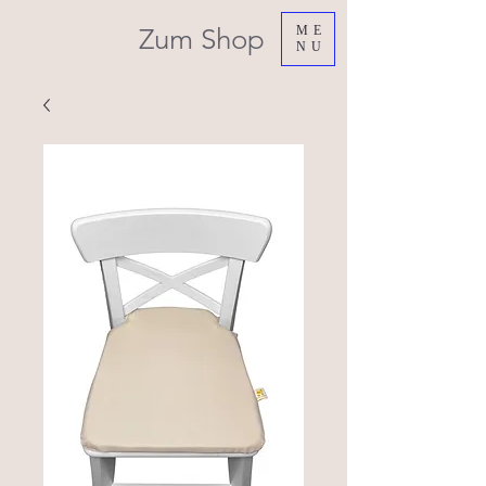
Zum Shop
ME
NU