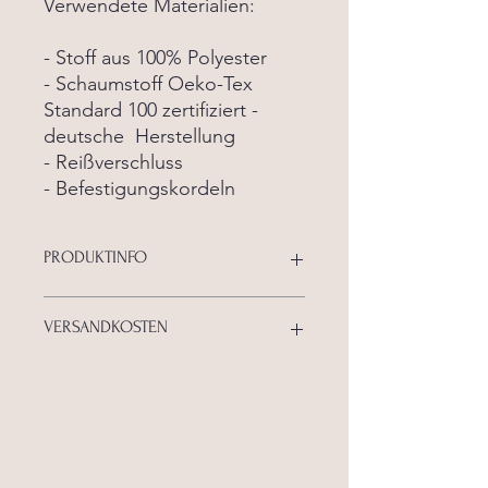
Verwendete Materialien:
- Stoff aus 100% Polyester
- Schaumstoff Oeko-Tex
Standard 100 zertifiziert -
deutsche Herstellung
- Reißverschluss
- Befestigungskordeln
PRODUKTINFO
Unsere Kissen werden passend
VERSANDKOSTEN
angefertigt und bieten höchsten
Sitzkomfort! Der Bezug hat einen
Reißverschluss und kann für die
Versandkosten 5,90€
Wäsche vom Schaumstoffkern
entfernt werden. Mit farblich
angepassten Kordeln wird das Kissen
am Stuhl befestigt.