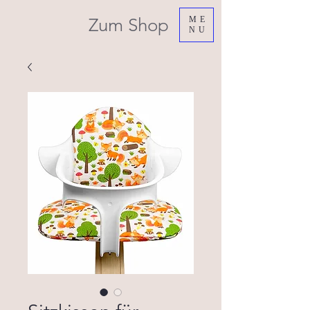
Zum Shop
ME
NU