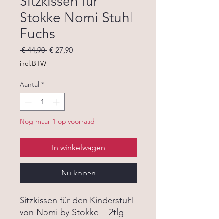
Sitzkissen für
Stokke Nomi Stuhl
Fuchs
Normale
Verkoopprijs
 € 44,90 
€ 27,90
prijs
incl.BTW
Aantal
*
Nog maar 1 op voorraad
In winkelwagen
Nu kopen
Sitzkissen für den Kinderstuhl
von Nomi by Stokke - 2tlg