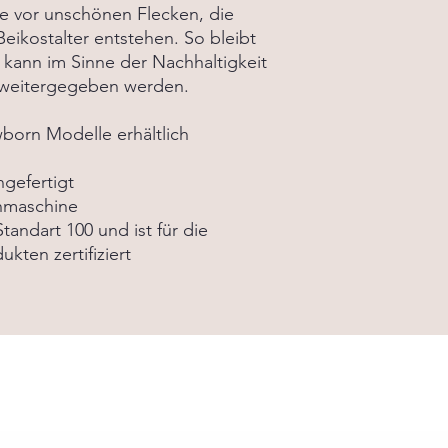
- Gummi 56% Polyeste
le vor unschönen Flecken, die
Die aktuelle Lieferze
eikostalter entstehen. So bleibt
 kann im Sinne der Nachhaltigkeit
 weitergegeben werden.
wborn Modelle erhältlich
gefertigt
chmaschine
tandart 100 und ist für die
kten zertifiziert