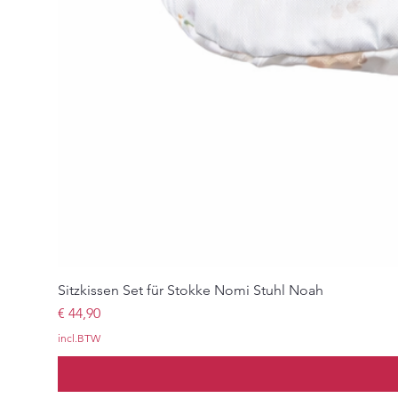
Sitzkissen Set für Stokke Nomi Stuhl Noah
Prijs
€ 44,90
incl.BTW