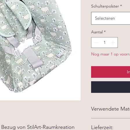
Schulterpolster
*
Selecteren
Aantal
*
Nog maar 1 op voorr
I
Verwendete Mate
- Stoff aus 100% Ba
Bezug von StilArt-Raumkreation
Lieferzeit:
- 100% Bio Baumwolle