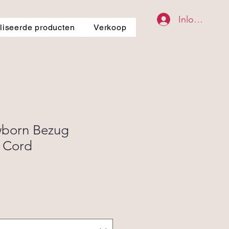
Inloggen
iseerde producten
Verkoop
wborn Bezug
f Cord
pprijs