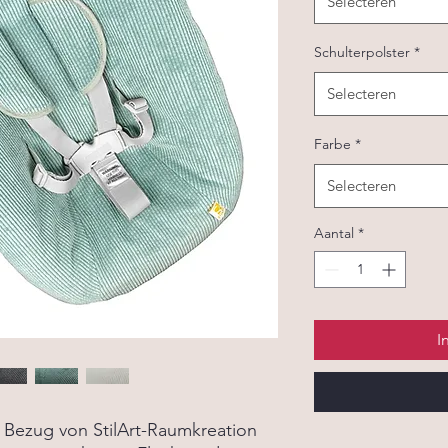
Selecteren
Schulterpolster
*
Selecteren
Farbe
*
Selecteren
Aantal
*
I
Bezug von StilArt-Raumkreation