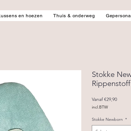
kussens en hoezen
Thuis & onderweg
Gepersonal
Stokke Ne
Rippenstof
Verkoo
Vanaf
€29,90
incl.BTW
Stokke Newborn
*