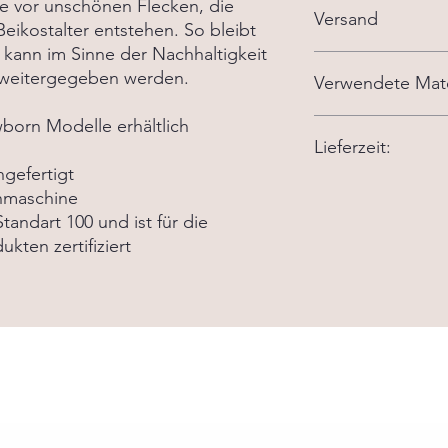
le vor unschönen Flecken, die
Versand
eikostalter entstehen. So bleibt
 kann im Sinne der Nachhaltigkeit
5,90 € innerhalb Deu
 weitergegeben werden.
Verwendete Mate
wborn Modelle erhältlich
- Stoff aus 65% Polye
Lieferzeit:
- 100% Bio Baumwolle
- Gummi 56% Polyeste
gefertigt
Die aktuelle Lieferze
chmaschine
tandart 100 und ist für die
kten zertifiziert