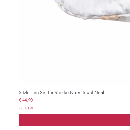
Sitzkissen Set für Stokke Nomi Stuhl Noah
Prijs
€ 44,90
incl.BTW