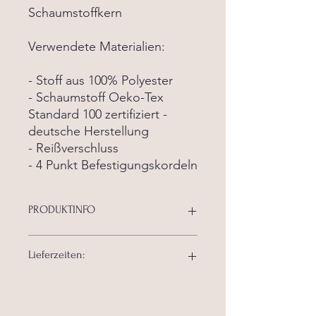
Schaumstoffkern
Verwendete Materialien:
- Stoff aus 100% Polyester
- Schaumstoff Oeko-Tex
Standard 100 zertifiziert -
deutsche Herstellung
- Reißverschluss
- 4 Punkt Befestigungskordeln
PRODUKTINFO
Unsere Kissen werden passend
Lieferzeiten:
angefertigt und bieten höchsten
Sitzkomfort! Der Bezug hat einen
Reißverschluss und kann für die
Unsere aktuellen Lieferzeiten finden
Wäsche vom Schaumstoffkern
Sie
hier: