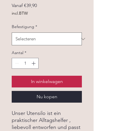
Verkoopprijs
Vanaf
€39,90
incl.BTW
Befestigung
*
Aantal
*
In winkelwagen
Nu kopen
Unser Utensilo ist ein
praktischer Alltagshelfer ,
liebevoll entworfen und passt