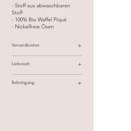
- Stoff aus abwaschbaren
Stoff
- 100% Bio Waffel Piqué
- Nickelfreie Ösen
Versandkosten
5,90 € innerhalb Deutschland
Lieferzeit:
📦 3 - 5 Werktage
Befestigung:
Inklusive:
Bänder ohne
Optional:
1 Paar Haken von Eifelprint 6€