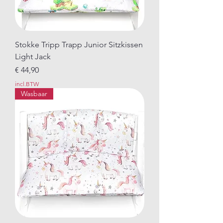
Stokke Tripp Trapp Junior Sitzkissen
Light Jack
Prijs
€ 44,90
incl.BTW
Wasbaar