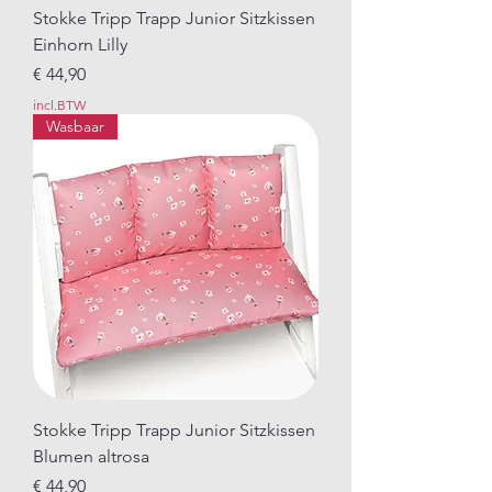
Stokke Tripp Trapp Junior Sitzkissen
Einhorn Lilly
Prijs
€ 44,90
incl.BTW
Wasbaar
Stokke Tripp Trapp Junior Sitzkissen
Blumen altrosa
Prijs
€ 44,90