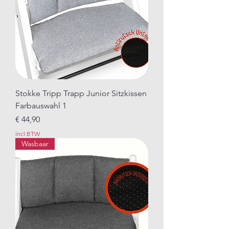
Stokke Tripp Trapp Junior Sitzkissen
Farbauswahl 1
Prijs
€ 44,90
incl.BTW
Wasbaar