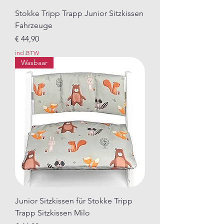
Stokke Tripp Trapp Junior Sitzkissen
Fahrzeuge
Prijs
€ 44,90
incl.BTW
Wasbaar
Junior Sitzkissen für Stokke Tripp
Trapp Sitzkissen Milo