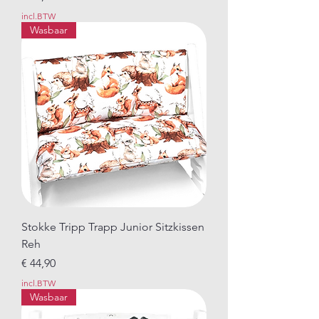
incl.BTW
Wasbaar
Stokke Tripp Trapp Junior Sitzkissen
Reh
Prijs
€ 44,90
incl.BTW
Wasbaar