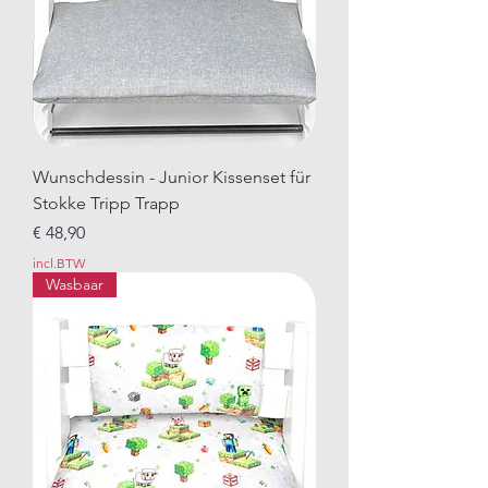
Wunschdessin - Junior Kissenset für
Stokke Tripp Trapp
Prijs
€ 48,90
incl.BTW
Wasbaar