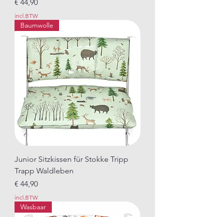
Prijs
€ 44,90
incl.BTW
Baumwolle
Junior Sitzkissen für Stokke Tripp
Trapp Waldleben
Prijs
€ 44,90
incl.BTW
Wasbaar