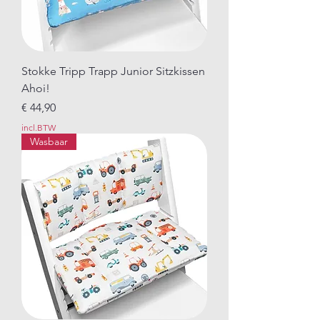
Stokke Tripp Trapp Junior Sitzkissen
Ahoi!
Prijs
€ 44,90
incl.BTW
Wasbaar