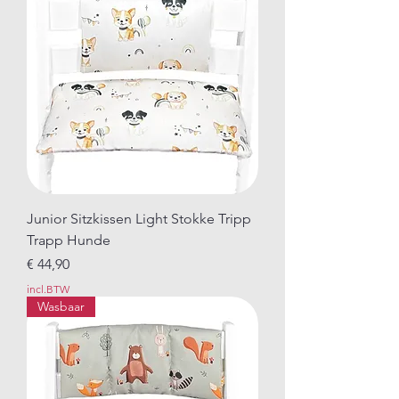
Junior Sitzkissen Light Stokke Tripp
Trapp Hunde
Prijs
€ 44,90
incl.BTW
Wasbaar