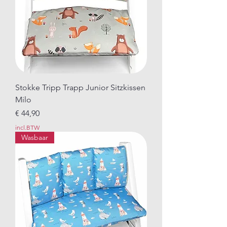
Stokke Tripp Trapp Junior Sitzkissen
Milo
Prijs
€ 44,90
incl.BTW
Wasbaar