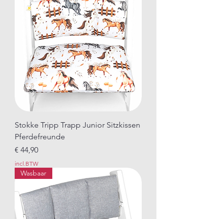
Stokke Tripp Trapp Junior Sitzkissen
Pferdefreunde
Prijs
€ 44,90
incl.BTW
Wasbaar