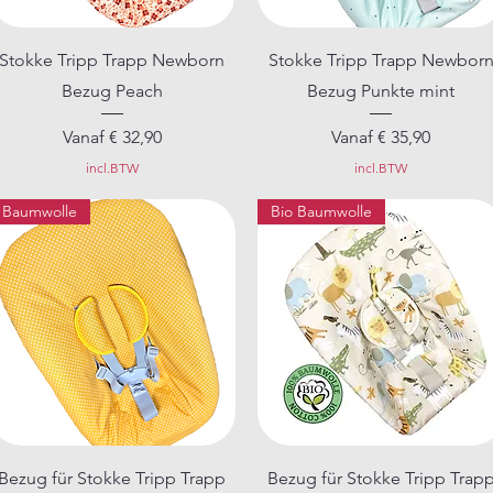
Snel overzicht
Snel overzicht
Stokke Tripp Trapp Newborn
Stokke Tripp Trapp Newbor
Bezug Peach
Bezug Punkte mint
Verkoopprijs
Verkoopprijs
Vanaf
€ 32,90
Vanaf
€ 35,90
incl.BTW
incl.BTW
Baumwolle
Bio Baumwolle
Snel overzicht
Snel overzicht
Bezug für Stokke Tripp Trapp
Bezug für Stokke Tripp Trap