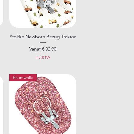
Snel overzicht
Stokke Newborn Bezug Traktor
Verkoopprijs
Vanaf
€ 32,90
incl.BTW
Baumwolle