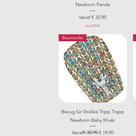
Newborn Panda
Verkoopprijs
Vanaf
€ 32,90
incl.BTW
Baumwolle
Snel overzicht
Bezug für Stokke Tripp Trapp
Newborn Baby Khaki
Normale prijs
Verkoopprijs
€ 32,90
Vanaf
€ 19,90