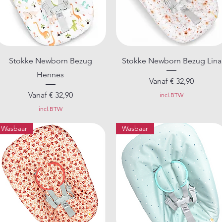
Snel overzicht
Snel overzicht
Stokke Newborn Bezug
Stokke Newborn Bezug Lina
Hennes
Verkoopprijs
Vanaf
€ 32,90
Verkoopprijs
Vanaf
€ 32,90
incl.BTW
incl.BTW
Wasbaar
Wasbaar