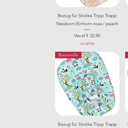
Snel overzicht
Bezug für Stokke Tripp Trapp
Newborn Einhorn rosa / peach
Verkoopprijs
Vanaf
€ 32,90
incl.BTW
Baumwolle
Snel overzicht
Bezug für Stokke Tripp Trapp