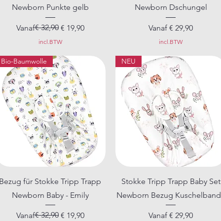
Newborn Punkte gelb
Newborn Dschungel
Normale prijs
Verkoopprijs
€ 32,90
Verkoopprijs
Vanaf
€ 19,90
Vanaf
€ 29,90
incl.BTW
incl.BTW
Bio-Baumwolle
NEU
Snel overzicht
Snel overzicht
Bezug für Stokke Tripp Trapp
Stokke Tripp Trapp Baby Set
Newborn Baby - Emily
Newborn Bezug Kuschelban
Normale prijs
Verkoopprijs
€ 32,90
Verkoopprijs
Vanaf
€ 19,90
Vanaf
€ 29,90