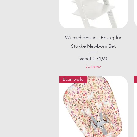
Snel overzicht
Wunschdessin - Bezug für
Stokke Newborn Set
Verkoopprijs
Vanaf
€ 34,90
incl.BTW
Baumwolle