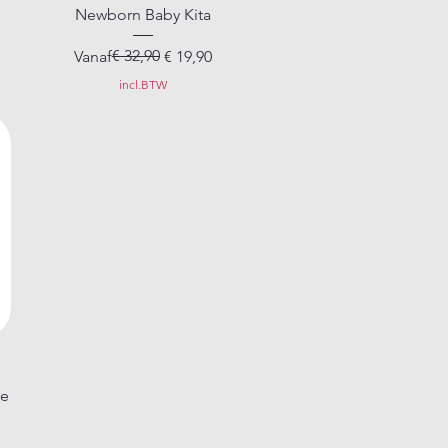
Newborn Baby Kita
Normale prijs
Verkoopprijs
€ 32,90
Vanaf
€ 19,90
incl.BTW
de