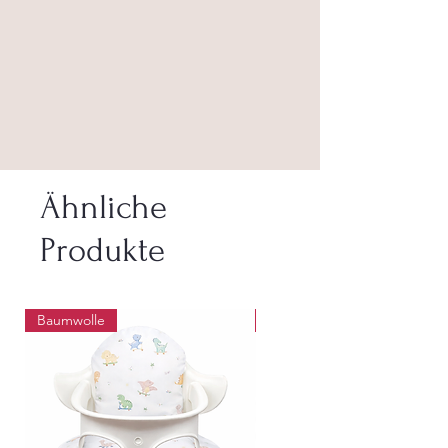
Ähnliche
Produkte
Baumwolle
Abwaschbar