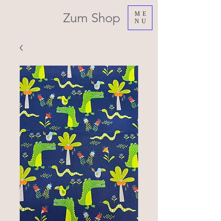
Zum Shop
ME
NU