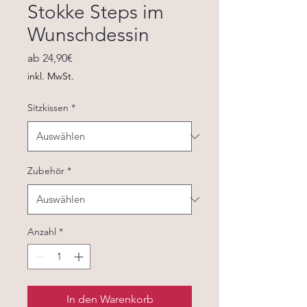
Stokke Steps im
Wunschdessin
Sale-
ab
24,90€
Preis
inkl. MwSt.
Sitzkissen
*
Zubehör
*
Anzahl
*
In den Warenkorb