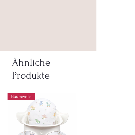
Ähnliche
Produkte
Baumwolle
Abwaschbar