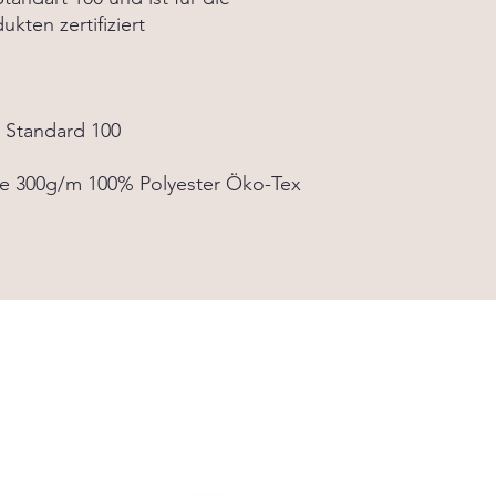
Kinderzimmer mit dem
kten zertifiziert
schaffe eine gemütl
dein Kind!
 Standard 100
te 300g/m 100% Polyester Öko-Tex