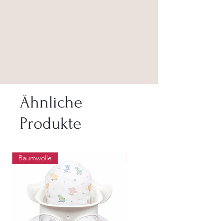
Ähnliche
Produkte
Baumwolle
Abwaschbar