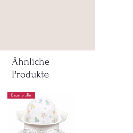
Ähnliche
Produkte
Baumwolle
Abwaschbar