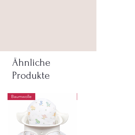
Ähnliche
Produkte
Baumwolle
Abwaschbar